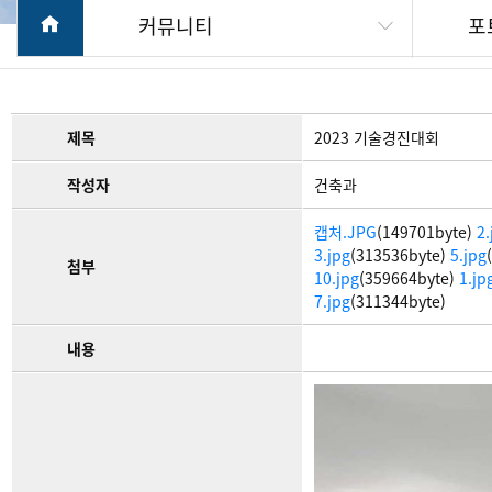
커뮤니티
포
제목
2023 기술경진대회
작성자
건축과
캡처.JPG
(149701byte)
2.
3.jpg
(313536byte)
5.jpg
첨부
10.jpg
(359664byte)
1.jp
7.jpg
(311344byte)
내용