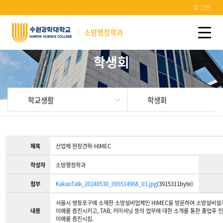
로그인
소방행정학과
학생회
학교생활
학생회
제목
산업체 현장견학-HIMEC
작성자
소방행정학과
첨부
KakaoTalk_20240530_095514968_03.jpg
(3915311byte)
서울시 영등포구에 소재한 소방설비업체인 HIMEC을 방문하여 소방설비설
내용
이해를 증진시키고, TAB, 커미셔닝 등의 업무에 대한 소개를 통한 졸업후 
이해를 증진시킴.