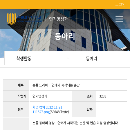
로그인
연기영상과
동아리
학생활동
동아리
제목
숏폼 드라마 - '연애가 시작되는 순간'
작성자
연기영상과
조회
3283
화면 캡처 2022-11-21
첨부
날짜
111527.png
(586480byte)
숏폼 동아리 영상 - 연애가 시작되는 순간 및 연습 과정 영상입니다.