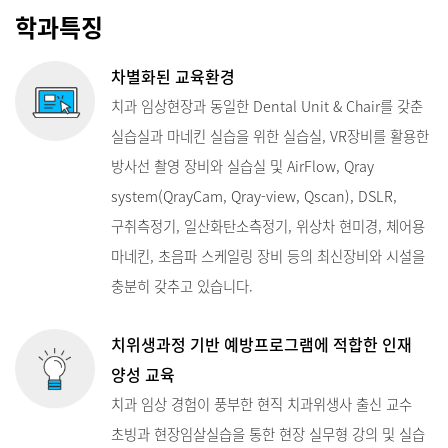
학과특징
차별화된 교육환경
치과 임상현장과 동일한 Dental Unit & Chair를 갖춘
실습실과 마네킨 실습을 위한 실습실, VR장비를 활용한
방사선 촬영 장비와 실습실 및 AirFlow, Qray
system(QrayCam, Qray-view, Qscan), DSLR,
구취측정기, 일산화탄소측정기, 위상차 현미경, 체어용
마네킨, 초음파 스케일링 장비 등의 최신장비와 시설을
충분히 갖추고 있습니다.
치위생과정 기반 예방프로그램에 적합한 인재
양성 교육
치과 임상 경험이 풍부한 현직 치과위생사 출신 교수
초빙과 현장임살실습을 통한 현장 실무형 강의 및 실습