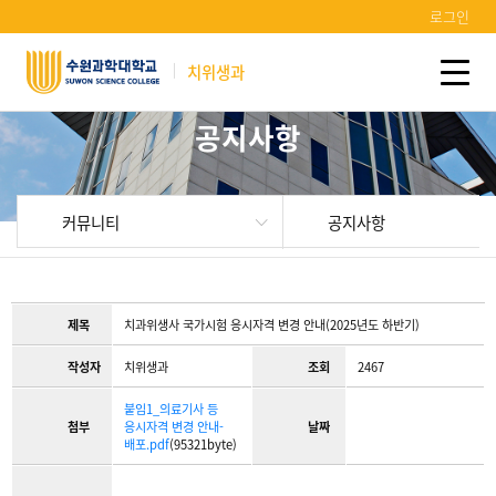
로그인
치위생과
공지사항
커뮤니티
공지사항
제목
치과위생사 국가시험 응시자격 변경 안내(2025년도 하반기)
작성자
치위생과
조회
2467
붙임1_의료기사 등
첨부
응시자격 변경 안내-
날짜
배포.pdf
(95321byte)