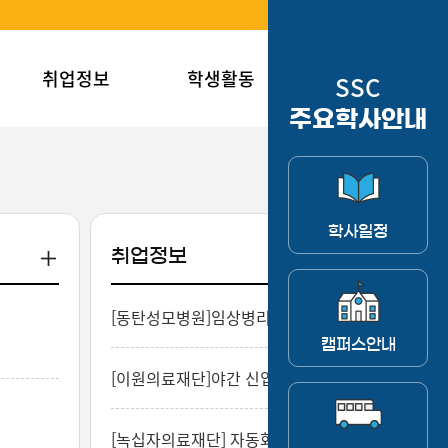
로그인
취업정보
학생활동
커뮤니티
SSC
주요학사안내
학사일정
취업정보
[동탄성모병원]임상병리사 채용_계약직
NEW
캠퍼스안내
[이원의료재단]야간 신입 임상병리사(진단검사분야)채용공고
NEW
[녹십자의료재단] 자동화검사2팀 임상병리사 계약직 채용
NEW