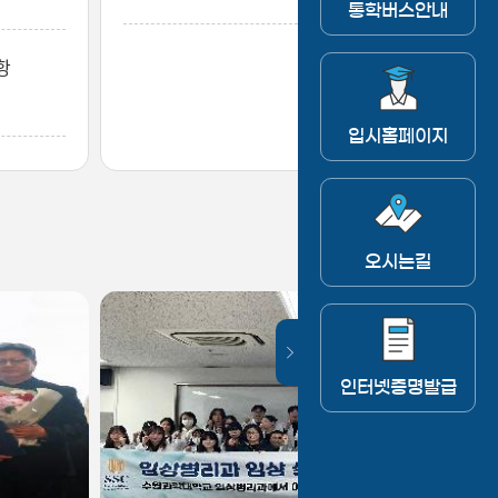
통학버스안내
항
입시홈페이지
오시는길
인터넷증명발급