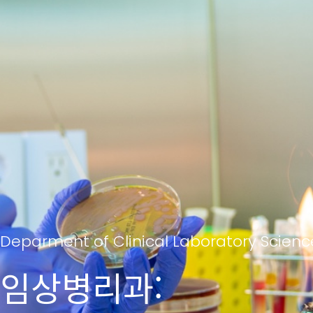
Deparment of Clinical Laboratory Scienc
임상병리과: