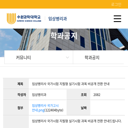
로그인
임상병리과
학과공지
커뮤니티
학과공지
제목
임상병리사 국가시험 지필형 실기시험 과목 비공개 전환 안내
작성자
임상병리과
조회
2082
임상병리사 국가고시
첨부
날짜
안내.png
(122404byte)
임상병리사 국가시험 지필형 실기시험 과목 비공개 전환 안내드립니다.