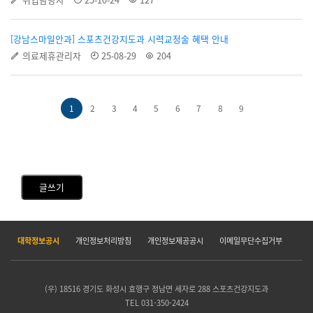
[강남스마일안과] 스포츠건강지도과 시력교정술 혜택 안내
의료제휴관리자
25-08-29
204
1
2
3
4
5
6
7
8
9
글쓰기
대학정보공시
개인정보처리방침
개인정보제공공시
이메일무단수집거부
(우) 18516 경기도 화성시 효행구 정남면 세자로 288 스포츠건강지도과
TEL 031-350-2424