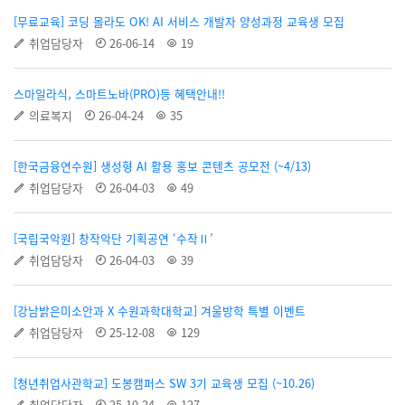
[무료교육] 코딩 몰라도 OK! AI 서비스 개발자 양성과정 교육생 모집
취업담당자
26-06-14
19
스마일라식, 스마트노바(PRO)등 혜택안내!!
의료복지
26-04-24
35
[한국금융연수원] 생성형 AI 활용 홍보 콘텐츠 공모전 (~4/13)
취업담당자
26-04-03
49
[국립국악원] 창작악단 기획공연 ‘수작Ⅱ’
취업담당자
26-04-03
39
[강남밝은미소안과 X 수원과학대학교] 겨울방학 특별 이벤트
취업담당자
25-12-08
129
[청년취업사관학교] 도봉캠퍼스 SW 3기 교육생 모집 (~10.26)
취업담당자
25-10-24
127