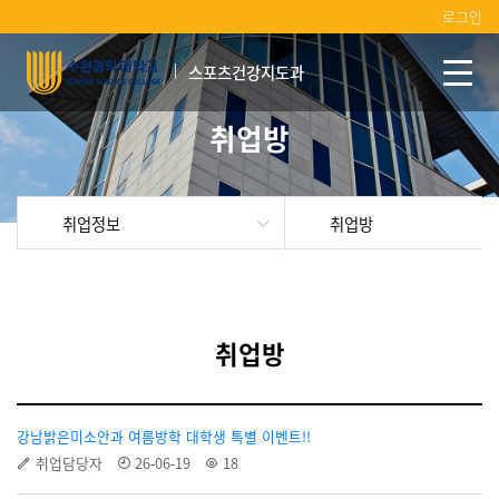
로그인
스포츠건강지도과
취업방
취업정보
취업방
취업방
강남밝은미소안과 여름방학 대학생 특별 이벤트!!
취업담당자
26-06-19
18