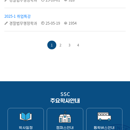
2025-1 취업특강
경찰법무행정학과
25-05-19
1954
1
2
3
4
SSC
주요학사안내
학사일정
캠퍼스안내
통학버스안내