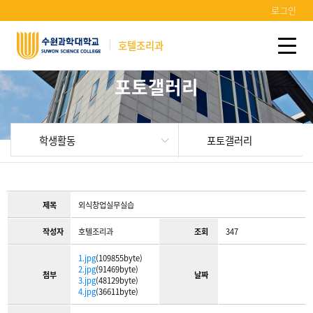
로그인
호텔조리과
포토갤러리
학생활동
포토갤러리
제목
외식창업실무실습
작성자
호텔조리과
조회
347
1.jpg
(109855byte)
2.jpg
(91469byte)
첨부
날짜
3.jpg
(48129byte)
4.jpg
(36611byte)