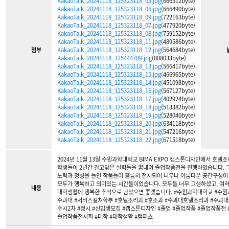
KakaoTalk_20241118_125323118_05.jpg
(666512byte)
KakaoTalk_20241118_125323118_06.jpg
(666490byte)
KakaoTalk_20241118_125323118_09.jpg
(722163byte)
KakaoTalk_20241118_125323118_07.jpg
(477920byte)
KakaoTalk_20241118_125323118_08.jpg
(759152byte)
KakaoTalk_20241118_125323118_11.jpg
(489586byte)
첨부
KakaoTalk_20241118_125323118_12.jpg
(564684byte)
KakaoTalk_20241118_125444709.jpg
(808033byte)
KakaoTalk_20241118_125323118_13.jpg
(566417byte)
KakaoTalk_20241118_125323118_15.jpg
(466965byte)
KakaoTalk_20241118_125323118_14.jpg
(451098byte)
KakaoTalk_20241118_125323118_16.jpg
(567127byte)
KakaoTalk_20241118_125323118_17.jpg
(402924byte)
KakaoTalk_20241118_125323118_18.jpg
(513382byte)
KakaoTalk_20241118_125323118_19.jpg
(528040byte)
KakaoTalk_20241118_125323118_20.jpg
(634118byte)
KakaoTalk_20241118_125323118_21.jpg
(547216byte)
KakaoTalk_20241118_125323118_22.jpg
(671518byte)
2024년 11월 13일 수원과학대학교 BIMA EXPO 캡스톤디자인에서 호텔
학생들이 2년간 갈고닦은 실력들을 뽐내며 졸업작품전을 진행하였습니다. 
노력과 정성을 들인 작품들이 훌륭히 전시되어 너무나 아름다운 공간구성이
모두가 행복하고 의미있는 시간들이었습니다. 모두들 너무 고생하셨고, 여
내용
대학생활에 행복한 추억으로 남았으면 좋겠습니다. #수원과학대학교 #수원
수과대 #서비스컬쳐학부 #호텔조리과 #호조과 #수과대호텔조리과 #수과대
수시2차 #정시 #신입생모집 #캡스톤디자인 #졸업 #졸업작품 #졸업작품전 
졸업작품전시회 #대학 #대학생활 #캠퍼스