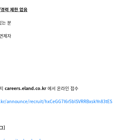
/경력 제한 없음
없는 분
 면제자
이지
careers.eland.co.kr
에서 온라인 접수
co.kr/announce/recruit/hxCeGG7I6r5blSVRRBxskYn83tES
그]