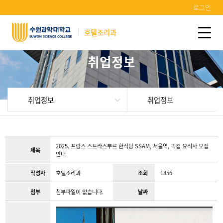
로그인
호텔조리과
취업정보
취업정보
취업정보
2025. 프랑스 스트라스부르 한식당 SSAM, 서울역, 픽컵 요리사 모집
제목
안내
작성자
호텔조리과
조회
1856
첨부
첨부파일이 없습니다.
날짜