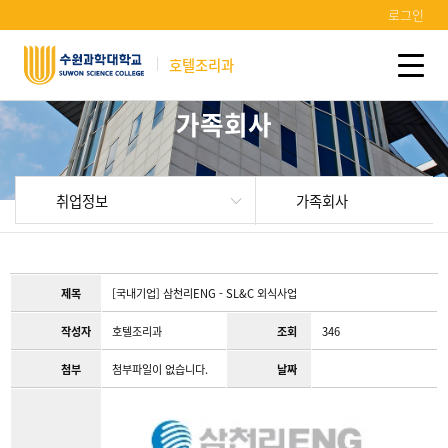
로그인
호텔조리과
가족회사
취업정보
가족회사
제목
[국내기업] 삼천리ENG - SL&C 외식사업
작성자
호텔조리과
조회
346
첨부
첨부파일이 없습니다.
날짜