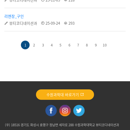
리엔장_구인
뷰티코디네이션과
25-09-24
293
1
2
3
4
5
6
7
8
9
10
수원과학대 바로가기
(우) 18516 경기도 화성시 효행구 정남면 세자로 288 수원과학대학교 뷰티코디네이션과