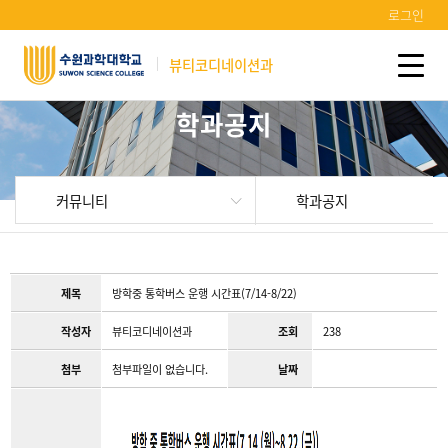
로그인
뷰티코디네이션과
학과공지
커뮤니티
학과공지
제목
방학중 통학버스 운행 시간표(7/14-8/22)
작성자
뷰티코디네이션과
조회
238
첨부
첨부파일이 없습니다.
날짜