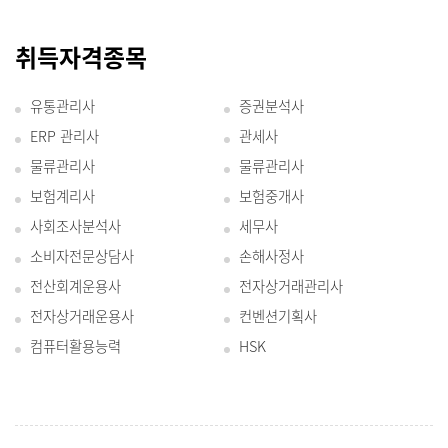
취득자격종목
유통관리사
증권분석사
ERP 관리사
관세사
물류관리사
물류관리사
보험계리사
보험중개사
사회조사분석사
세무사
소비자전문상담사
손해사정사
전산회계운용사
전자상거래관리사
전자상거래운용사
컨벤션기획사
컴퓨터활용능력
HSK