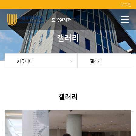
로그인
토목설계과
갤러리
커뮤니티
갤러리
갤러리